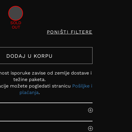
SOLD
OUT
PONIŠTI FILTERE
DODAJ U KORPU
ost isporuke zavise od zemlje dostave i
težine paketa.
acije možete pogledati stranicu
Pošiljke i
plaćanja
.