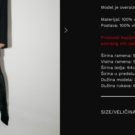
Model je oversi
Materijal: 100%
Postava: 100% v
Proizvodi kuplje
povraćaj niti z
Širina ramena: 
Visina ramena: 
Širina ledja: 64
Širina u predel
Dužina modela:
Dužina rukava:
SIZE/VELIČIN