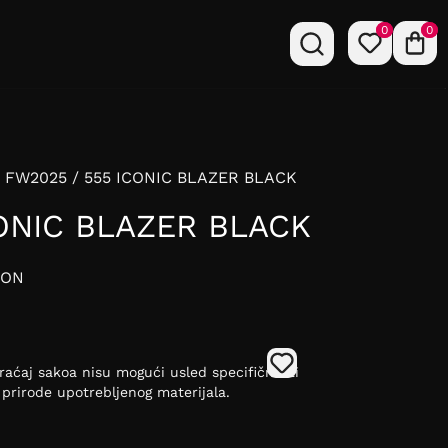
0
0
55 FW2025 / 555 ICONIC BLAZER BLACK
ONIC BLAZER BLACK
ION
raćaj sakoa nisu mogući usled specifičnosti
 prirode upotrebljenog materijala.