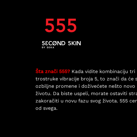
Šta znači 555?
Kada vidite kombinaciju tri 
trostruke vibracije broja 5, to znači da će 
ozbiljne promene i doživećete nešto novo
životu. Da biste uspeli, morate ostaviti str
zakoračiti u novu fazu svog života. 555 ce
od svega.