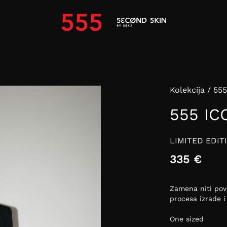
Kolekcija / 5
555 IC
LIMITED EDIT
335 €
Zamena niti pov
procesa izrade i
One sized