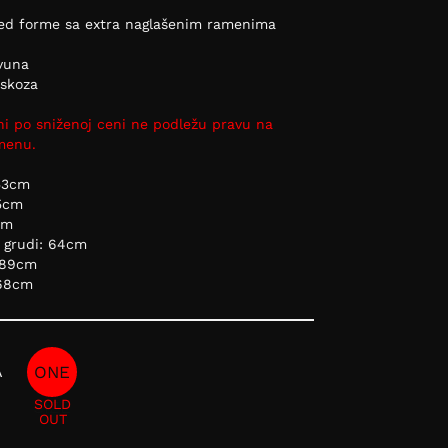
zed forme sa extra naglašenim ramenima
 vuna
iskoza
ni po sniženoj ceni ne podležu pravu na
amenu.
53cm
5cm
cm
u grudi: 64cm
 89cm
 68cm
A
ONE
SOLD
SIZE
OUT