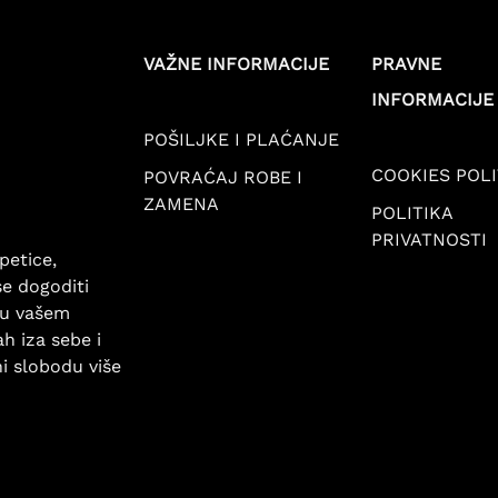
VAŽNE INFORMACIJE
PRAVNE
INFORMACIJE
POŠILJKE I PLAĆANJE
COOKIES POLI
POVRAĆAJ ROBE I
ZAMENA
POLITIKA
PRIVATNOSTI
petice,
se dogoditi
 u vašem
ah iza sebe i
ni slobodu više